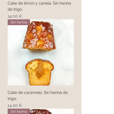
Cake de limón y canela. Sin harina
de trigo.
Precio
14,00 €
Sin harina
Cake de caramelo. Sin harina de
trigo.
Precio
14,00 €
Sin harina