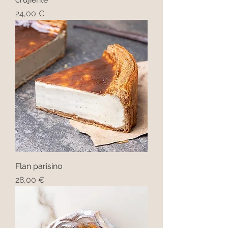
Precio
24,00 €
Flan parisino
Precio
28,00 €