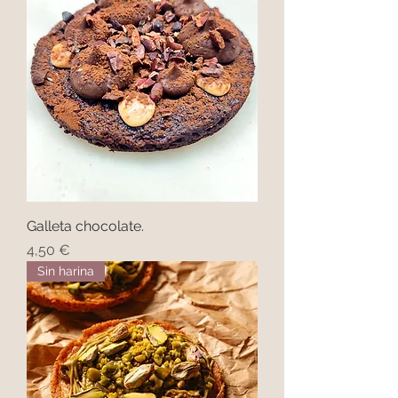
Galleta chocolate.
Precio
4,50 €
Sin harina