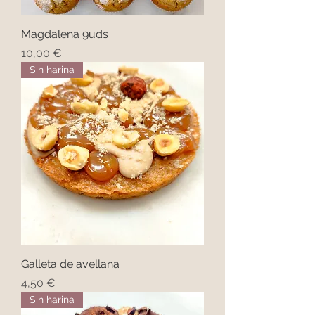
Magdalena 9uds
Precio
10,00 €
Sin harina
Galleta de avellana
Precio
4,50 €
Sin harina