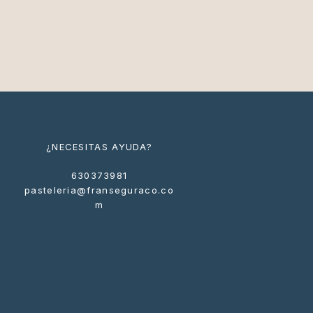
¿NECESITAS AYUDA?
630373981
pasteleria@franseguraco.co
m