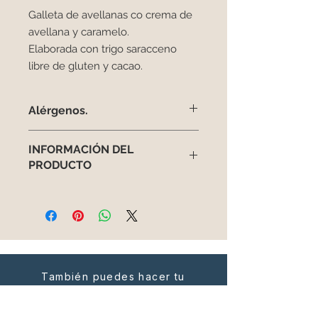
Galleta de avellanas co crema de
avellana y caramelo.
Elaborada con trigo saracceno
libre de gluten y cacao.
Alérgenos.
Estos son los alérgenos de la
INFORMACIÓN DEL
galleta de avellana:
PRODUCTO
-Láteos
-Huevos
Galleta de avellanas co crema de
-Frutos de cáscara
avellana y caramelo.
Elaborada con trigo saracceno libre
de gluten y cacao.
También puedes hacer tu
pedido en este whatsapp