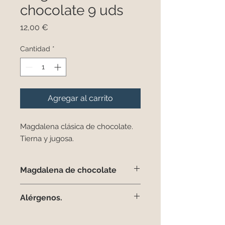
chocolate 9 uds
Precio
12,00 €
Cantidad
*
Agregar al carrito
Magdalena clásica de chocolate.
Tierna y jugosa.
Magdalena de chocolate
Tierna y jugosa magdalena de
Alérgenos.
chocolate.
Estos son los alérgenos de las