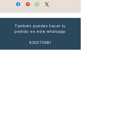
magdalenas de chocolate:
glutén (trigo
lácteos y derivados
Huevos
También puedes hacer tu
pedido en este whatsapp
630373981
Avenida de las Naciones 24.
Local 8.
03540 San Juan playa. Alicante
ESCRÍBENOS
Enviar