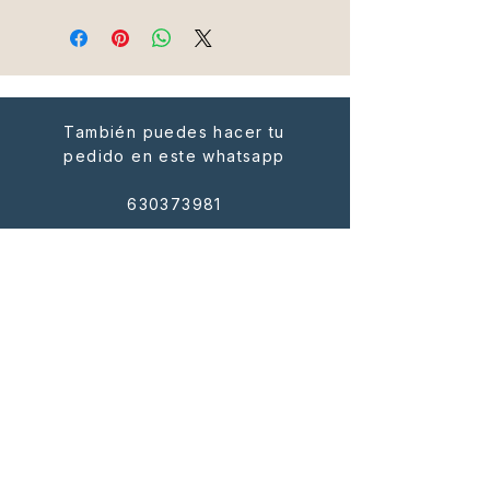
Estos son los alérgenos de la tarta
de manzana:
Trigo, lácteos y derivados, huevos
También puedes hacer tu
pedido en este whatsapp
630373981
Avenida de las Naciones 24.
Local 8.
03540 San Juan playa. Alicante
ESCRÍBENOS
Enviar