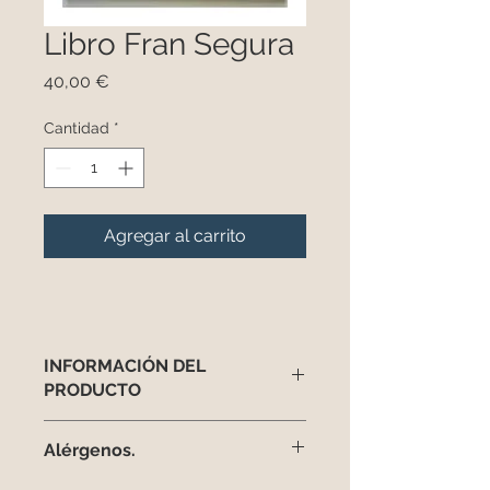
Libro Fran Segura
Precio
40,00 €
Cantidad
*
Agregar al carrito
INFORMACIÓN DEL
PRODUCTO
El libro de Fran Segura con sus
Alérgenos.
técnicasm recetas y diseños.
También algunas anécdotas