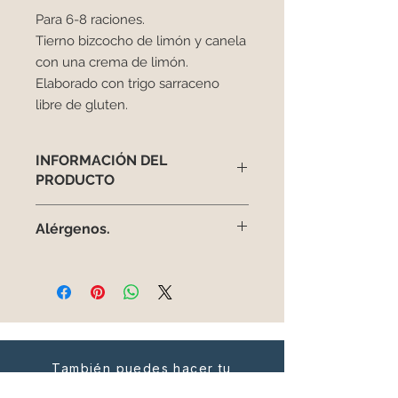
Para 6-8 raciones.
Tierno bizcocho de limón y canela
con una crema de limón.
Elaborado con trigo sarraceno
libre de gluten.
INFORMACIÓN DEL
PRODUCTO
Para 6-8 raciones.
Alérgenos.
Tierno bizcocho de limón y canela
con una crema de limón.
Estos son los alérgenos del cake de
Elaborado con trigo sarraceno libre
limón y canela:
de gluten.
-Lácteos.
-Huevos
*Es improbable contener trazas de
gluten
También puedes hacer tu
pedido en este whatsapp