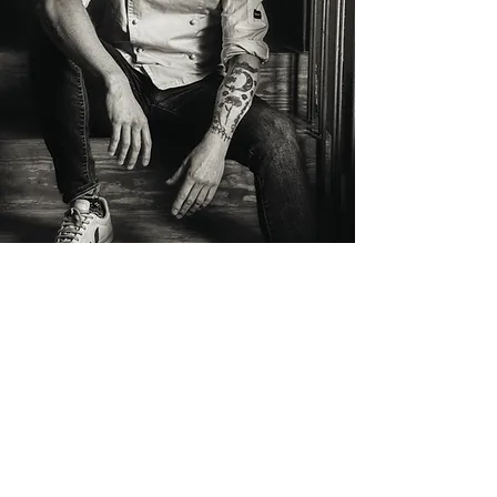
También puedes hacer tu
pedido en este whatsapp
630373981
Avenida de las Naciones 24.
Local 8.